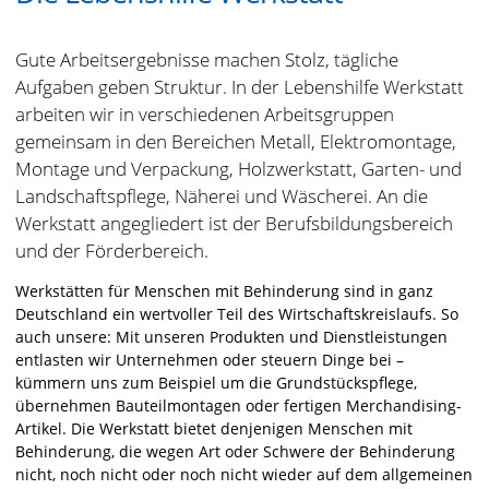
Verwaltung
Kindergarten Pusteblume
Gute Arbeitsergebnisse machen Stolz, tägliche
Kindergarten Schwalbennest
Aufgaben geben Struktur. In der Lebenshilfe Werkstatt
Tabaluga Förderschule
arbeiten wir in verschiedenen Arbeitsgruppen
gemeinsam in den Bereichen Metall, Elektromontage,
Wir als Arbeitgeber
Montage und Verpackung, Holzwerkstatt, Garten- und
Mitarbeiter Küchenbereich (m/w/d)
Landschaftspflege, Näherei und Wäscherei. An die
Heilerziehungspfleger / Heilpädagoge (m/w/d)
Werkstatt angegliedert ist der Berufsbildungsbereich
Betreuungsfachkraft Wohnstätte (m/w/d)
und der Förderbereich.
Werkstätten für Menschen mit Behinderung sind in ganz
News
Deutschland ein wertvoller Teil des Wirtschaftskreislaufs. So
Termine
auch unsere: Mit unseren Produkten und Dienstleistungen
entlasten wir Unternehmen oder steuern Dinge bei –
Spenden/Ehrenamt
kümmern uns zum Beispiel um die Grundstückspflege,
übernehmen Bauteilmontagen oder fertigen Merchandising-
Artikel. Die Werkstatt bietet denjenigen Menschen mit
Behinderung, die wegen Art oder Schwere der Behinderung
nicht, noch nicht oder noch nicht wieder auf dem allgemeinen