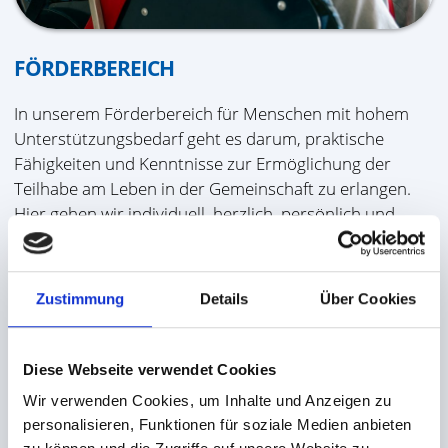
FÖRDERBEREICH
In unserem Förderbereich für Menschen mit hohem
Unterstützungsbedarf geht es darum, praktische
Fähigkeiten und Kenntnisse zur Ermöglichung der
Teilhabe am Leben in der Gemeinschaft zu erlangen.
Hier gehen wir individuell, herzlich, persönlich und
behutsam vor.
Leistungen des Förderbereichs:
Zustimmung
Details
Über Cookies
Pflegerische Versorgung
Vorbereitung auf die Arbeit in der Werkstatt
Angemessene Tagesstrukturierung für ehemalige
Diese Webseite verwendet Cookies
Werkstattbeschäftigte
Wir verwenden Cookies, um Inhalte und Anzeigen zu
Therapeutische Maßnahmen (Snoozeln, Entspannungs- &
personalisieren, Funktionen für soziale Medien anbieten
Bällchenbad)